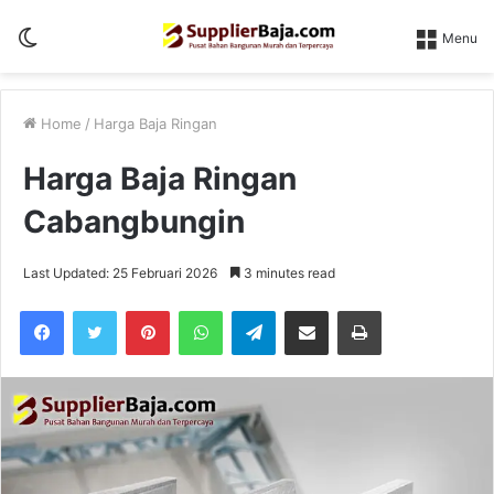
Switch
Menu
skin
Home
/
Harga Baja Ringan
Harga Baja Ringan
Cabangbungin
Last Updated: 25 Februari 2026
3 minutes read
Pinterest
WhatsApp
Telegram
Share via Email
Print