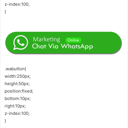
z-index:100;
}
.wabutton{
width:250px;
height:50px;
position:fixed;
bottom:10px;
right:10px;
z-index:100;
}