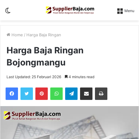
Switch
Menu
skin
Home
/
Harga Baja Ringan
Harga Baja Ringan
Bojongmangu
Last Updated: 25 Februari 2026
4 minutes read
Pinterest
WhatsApp
Telegram
Share via Email
Print