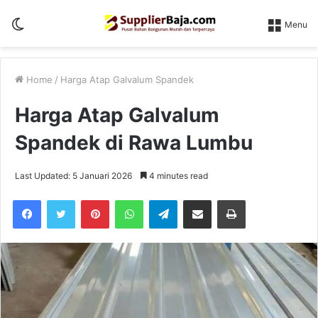
Switch
Menu
skin
Home
/
Harga Atap Galvalum Spandek
Harga Atap Galvalum
Spandek di Rawa Lumbu
Last Updated: 5 Januari 2026
4 minutes read
Pinterest
WhatsApp
Telegram
Share via Email
Print