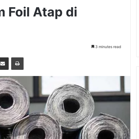
 Foil Atap di
3 minutes read
terest
Share via Email
Print