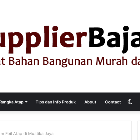
Sw
Rangka Atap
Tips dan Info Produk
About
Contact
ski
m Foil Atap di Mustika Jaya