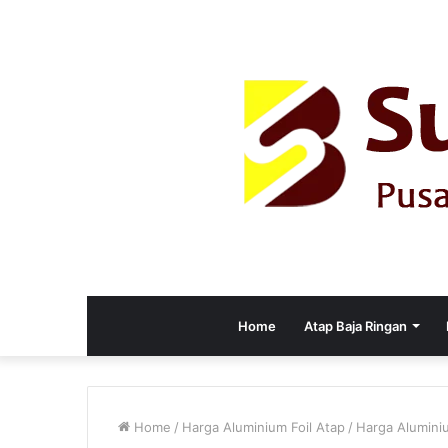
Home
Atap Baja Ringan
Home
/
Harga Aluminium Foil Atap
/
Harga Aluminiu