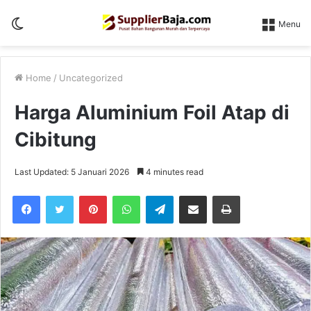
Switch
Menu
skin
Home
/
Uncategorized
Harga Aluminium Foil Atap di
Cibitung
Last Updated: 5 Januari 2026
4 minutes read
Pinterest
WhatsApp
Telegram
Share via Email
Print