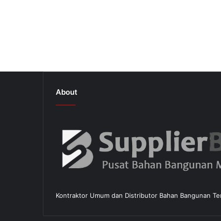
n
i
s
A
l
u
m
i
n
About
i
u
m
T
e
b
a
l
0
.
Kontraktor Umum dan Distributor Bahan Bangunan Ter
3
0