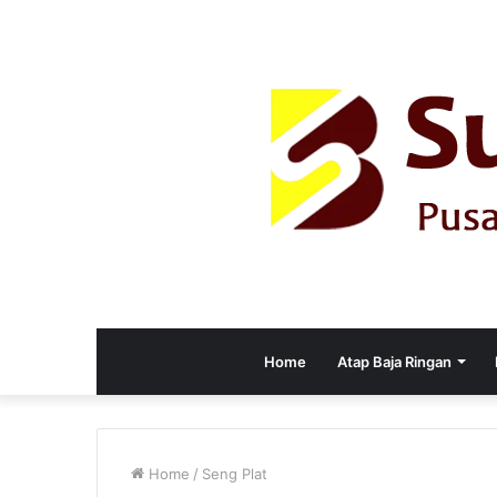
Home
Atap Baja Ringan
Home
/
Seng Plat