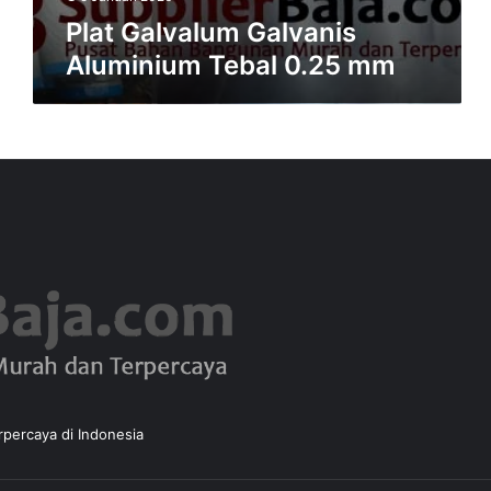
n
Plat Galvalum Galvanis
i
Aluminium Tebal 0.25 mm
s
A
l
u
m
i
n
i
u
m
T
e
b
a
l
0
.
percaya di Indonesia
2
5