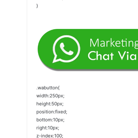
}
.wabutton{
width:250px;
height:50px;
position:fixed;
bottom:10px;
right:10px;
z-index:100;