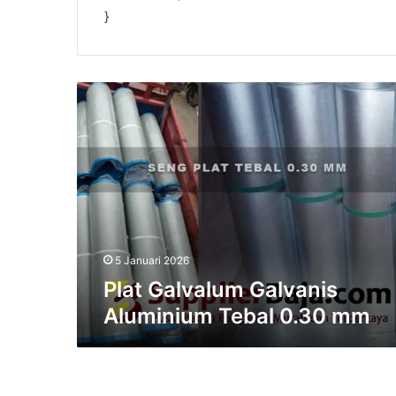
}
P
l
a
t
G
a
l
v
a
l
5 Januari 2026
u
Plat Galvalum Galvanis
m
Aluminium Tebal 0.30 mm
G
a
l
v
a