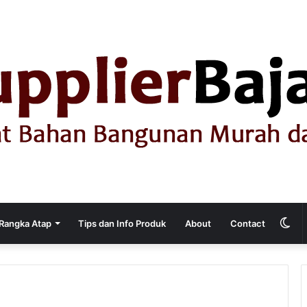
Sw
Rangka Atap
Tips dan Info Produk
About
Contact
ski