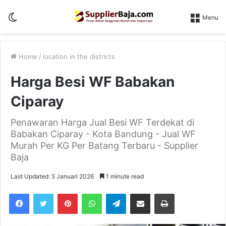
Switch
Menu
skin
Home
/
location in the districts
Harga Besi WF Babakan
Ciparay
Penawaran Harga Jual Besi WF Terdekat di
Babakan Ciparay - Kota Bandung - Jual WF
Murah Per KG Per Batang Terbaru - Supplier
Baja
Last Updated: 5 Januari 2026
1 minute read
Pinterest
WhatsApp
Telegram
Share via Email
Print