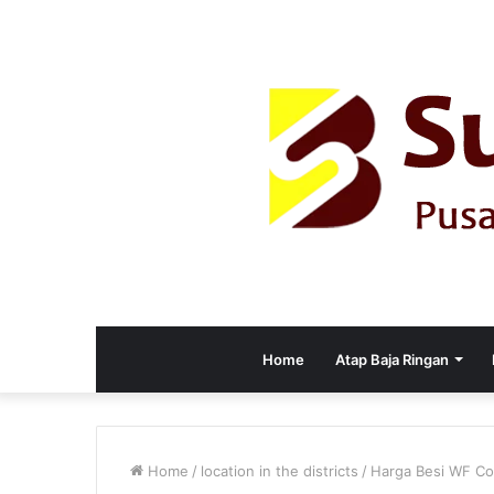
Home
Atap Baja Ringan
Home
/
location in the districts
/
Harga Besi WF Co