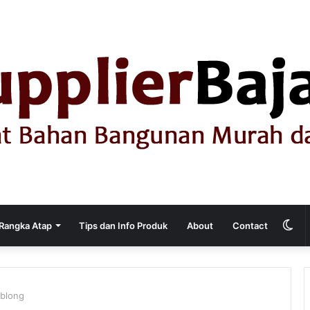
Sw
Rangka Atap
Tips dan Info Produk
About
Contact
ski
blong