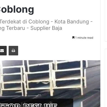
Coblong
Terdekat di Coblong - Kota Bandung -
g Terbaru - Supplier Baja
1 minute read
terest
Share via Email
Print